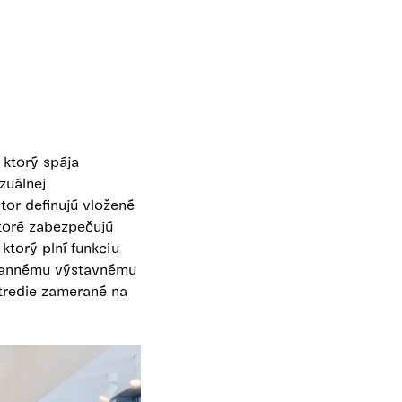
ktorý spája
zuálnej
tor definujú vložené
toré zabezpečujú
ktorý plní funkciu
trannému výstavnému
tredie zamerané na