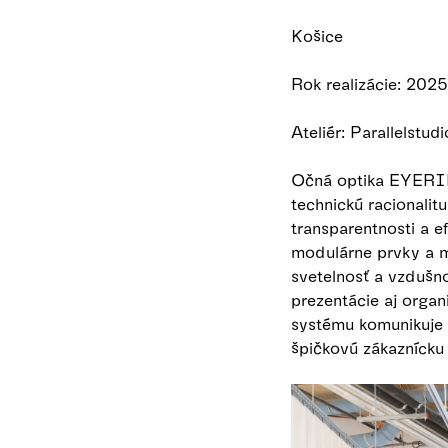
Košice
Rok realizácie: 2025
Ateliér: Parallelstu
Očná optika EYERIM 
technickú racionalitu
transparentnosti a e
modulárne prvky a m
svetelnosť a vzdušno
prezentácie aj orga
systému komunikuje 
špičkovú zákaznícku