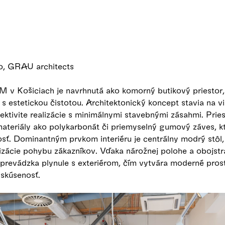
dio, GRAU architects
v Košiciach je navrhnutá ako komorný butikový priestor, 
 s estetickou čistotou. Architektonický koncept stavia na vi
fektivite realizácie s minimálnymi stavebnými zásahmi. Pries
ateriály ako polykarbonát či priemyselný gumový záves, k
sť. Dominantným prvkom interiéru je centrálny modrý stôl, 
nizácie pohybu zákazníkov. Vďaka nárožnej polohe a obojs
prevádzka plynule s exteriérom, čím vytvára moderné pros
 skúsenosť.