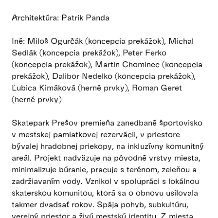
Architektúra: Patrik Panda
Iné: Miloš Ogurčák (koncepcia prekážok), Michal
Sedlák (koncepcia prekážok), Peter Ferko
(koncepcia prekážok), Martin Chominec (koncepcia
prekážok), Dalibor Nedelko (koncepcia prekážok),
Ľubica Kimáková (herné prvky), Roman Geret
(herné prvky)
Skatepark Prešov premieňa zanedbané športovisko
v mestskej pamiatkovej rezervácii, v priestore
bývalej hradobnej priekopy, na inkluzívny komunitný
areál. Projekt nadväzuje na pôvodné vrstvy miesta,
minimalizuje búranie, pracuje s terénom, zeleňou a
zadržiavaním vody. Vznikol v spolupráci s lokálnou
skaterskou komunitou, ktorá sa o obnovu usilovala
takmer dvadsať rokov. Spája pohyb, subkultúru,
verejný priestor a živú mestskú identitu. Z miesta