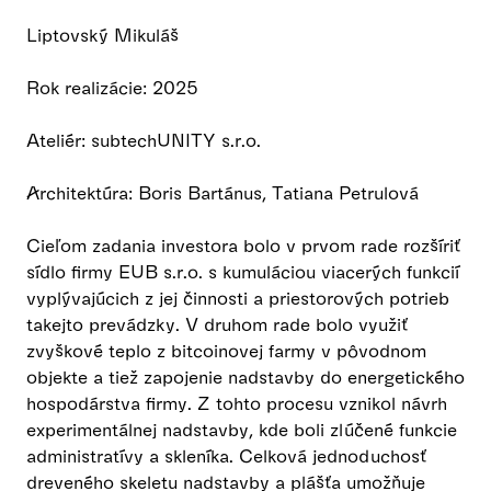
Liptovský Mikuláš
Rok realizácie: 2025
Ateliér: subtechUNITY s.r.o.
Architektúra: Boris Bartánus, Tatiana Petrulová
Cieľom zadania investora bolo v prvom rade rozšíriť
sídlo firmy EUB s.r.o. s kumuláciou viacerých funkcií
vyplývajúcich z jej činnosti a priestorových potrieb
takejto prevádzky. V druhom rade bolo využiť
zvyškové teplo z bitcoinovej farmy v pôvodnom
objekte a tiež zapojenie nadstavby do energetického
hospodárstva firmy. Z tohto procesu vznikol návrh
experimentálnej nadstavby, kde boli zlúčené funkcie
administratívy a skleníka. Celková jednoduchosť
dreveného skeletu nadstavby a plášťa umožňuje