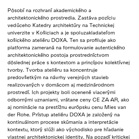
Pôsobí na rozhraní akademického a
architektonického prostredia. Zastáva pozíciu
vedúceho Katedry architektúry na Technickej
univerzite v Košiciach a je spoluzakladateľom
košického ateliéru DOXA. Ten sa profiluje ako
platforma zameraná na formulovanie autentického
architektonického postoja prostredníctvom
dôslednej práce s kontextom a princípov kolektívnej
tvorby. Tvorba ateliéru sa koncentruje
predovšetkým na návrhy verejných stavieb
realizovaných v domácom aj medzinárodnom
prostredí. Ich projekty boli ocenené viacerými
odbornými uznaniami, vrátane ceny CE ZA AR, ako
aj nominácie na prestížnu európsku cenu Mies van
der Rohe. Prístup ateliéru DOXA je založený na
kontinuálnom procese skúmania a interpretácie
kontextu, ktorý slúži ako východisko pre hľadanie
vlastnej architektonickej identity. Na pozadí kritickej