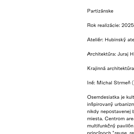
Partizánske
Rok realizácie: 2025
Ateliér: Hubinský ate
Architektúra: Juraj 
Krajinná architektúr
Iné: Michal Strmeň (s
Osemdesiatka je kul
inšpirovaný urbaniz
nikdy nepostavenej b
miesta. Centrom are
multifunkčný paviló
princípoch "reuse, r