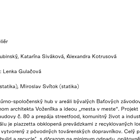
liér
Hubinský, Katarína Siváková, Alexandra Kotrusová
a: Lenka Gulačová
tatika), Miroslav Svítok (statika)
túrno-spoločenský hub v areáli bývalých Baťových závodov
mom architekta Voženílka a ideou „mesta v meste“. Projekt
udovy č. 80 a prepája streetfood, komunitný život a industr
álu je piazzetta obklopená prevádzkami z recyklovaných lo
n vytvorený z pôvodných továrenských dopravníkov. Celý pro
ebuild a recycle", s dôrazom na minimum odpadu, opätovné 