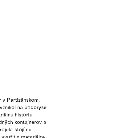
 v Partizánskom,
 vznikol na pôdoryse
iálnu históriu
dných kontajnerov a
jekt stojí na
využitie materiálov