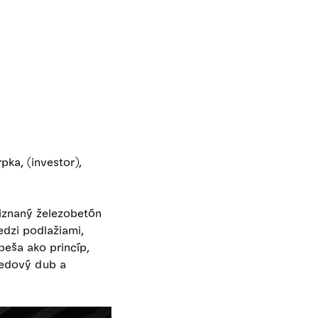
pka, (investor),
riznaný železobetón
edzi podlažiami,
beša ako princíp,
 medový dub a