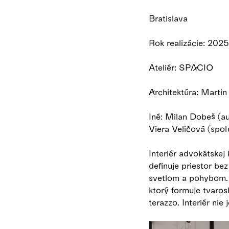
Bratislava
Rok realizácie: 2025
Ateliér: SPACIO
Architektúra: Marti
Iné: Milan Dobeš (au
Viera Veličová (spo
Interiér advokátskej
definuje priestor be
svetlom a pohybom. D
ktorý formuje tvaros
terazzo. Interiér nie