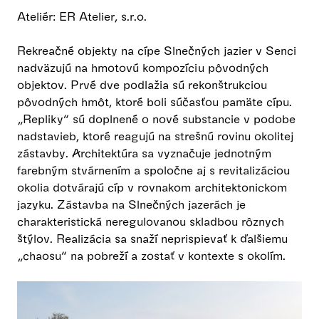
Ateliér: ER Atelier, s.r.o.
Rekreačné objekty na cípe Slnečných jazier v Senci
nadväzujú na hmotovú kompozíciu pôvodných
objektov. Prvé dve podlažia sú rekonštrukciou
pôvodných hmôt, ktoré boli súčasťou pamäte cípu.
„Repliky“ sú doplnené o nové substancie v podobe
nadstavieb, ktoré reagujú na strešnú rovinu okolitej
zástavby. Architektúra sa vyznačuje jednotným
farebným stvárnením a spoločne aj s revitalizáciou
okolia dotvárajú cíp v rovnakom architektonickom
jazyku. Zástavba na Slnečných jazerách je
charakteristická neregulovanou skladbou rôznych
štýlov. Realizácia sa snaží neprispievať k ďalšiemu
„chaosu“ na pobreží a zostať v kontexte s okolím.