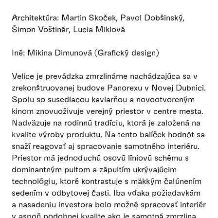
Architektúra: Martin Skoček, Pavol Dobšinský,
Šimon Voštinár, Lucia Miklová
Iné: Mikina Dimunová (Grafický design)
Velice je prevádzka zmrzlinárne nachádzajúca sa v
zrekonštruovanej budove Panorexu v Novej Dubnici.
Spolu so susediacou kaviarňou a novootvoreným
kinom znovuoživuje verejný priestor v centre mesta.
Nadväzuje na rodinnú tradíciu, ktorá je založená na
kvalite výroby produktu. Na tento balíček hodnôt sa
snaží reagovať aj spracovanie samotného interiéru.
Priestor má jednoduchú osovú líniovú schému s
dominantným pultom a zápultím ukrývajúcim
technológiu, ktoré kontrastuje s mäkkým čalúnením
sedením v odbytovej časti. Iba vďaka požiadavkám
a nasadeniu investora bolo možné spracovať interiér
v aspoň podobnej kvalite ako je samotná zmrzlina.