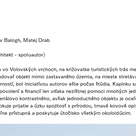
av Balogh, Matej Drab
hitekt - spoluautor)
 vo Volovských vrchoch, na križovatke turistických trás 
dovať objekt mimo zastavaného územia, na mieste stretáv
rností, bol iniciatívou autorov ešte počas štúdia. Kaplnku s
povolení a financií len vďaka nezištnej pomoci mnohých jedno
riálovo kontrastného, avšak jednoduchého objektu je oceľo
uje prijatie a úzku spojitosť s prírodou, tmavé kovové opl
oľne prístupná a poskytuje útočisko všetkým okoloidúcim.