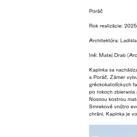
Poráč
Rok realizácie: 2025
Architektúra: Ladisl
Iné: Matej Drab (Arc
Kaplnka sa nachádza
a Poráč. Zámer vybu
gréckokatolíckych fa
po rokoch zbierania 
Nosnou kostrou mate
Smrekové vnútro evok
chráni. Kaplnka je v