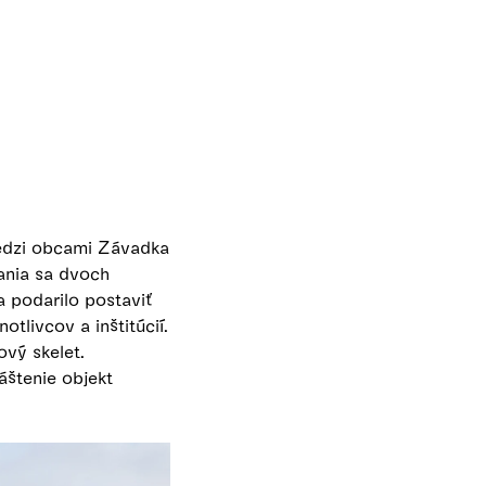
medzi obcami Závadka
ania sa dvoch
a podarilo postaviť
tlivcov a inštitúcií.
vý skelet.
áštenie objekt