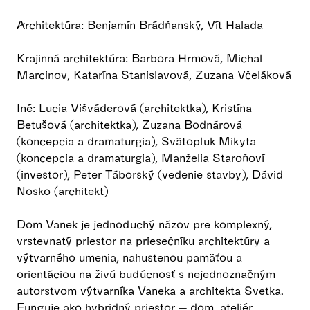
Architektúra: Benjamín Brádňanský, Vít Halada
Krajinná architektúra: Barbora Hrmová, Michal
Marcinov, Katarína Stanislavová, Zuzana Včeláková
Iné: Lucia Višváderová (architektka), Kristína
Betušová (architektka), Zuzana Bodnárová
(koncepcia a dramaturgia), Svätopluk Mikyta
(koncepcia a dramaturgia), Manželia Staroňoví
(investor), Peter Táborský (vedenie stavby), Dávid
Nosko (architekt)
Dom Vanek je jednoduchý názov pre komplexný,
vrstevnatý priestor na priesečníku architektúry a
výtvarného umenia, nahustenou pamäťou a
orientáciou na živú budúcnosť s nejednoznačným
autorstvom výtvarníka Vaneka a architekta Svetka.
Funguje ako hybridný priestor — dom, ateliér,