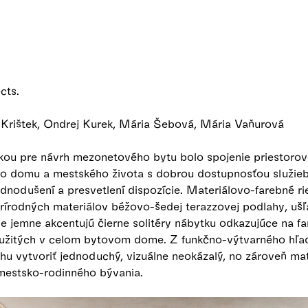
cts.
 Krištek, Ondrej Kurek, Mária Šebová, Mária Vaňurová
ou pre návrh mezonetového bytu bolo spojenie priestorov
o domu a mestského života s dobrou dostupnosťou služie
ednodušení a presvetlení dispozície. Materiálovo-farebné rie
rírodných materiálov béžovo-šedej terazzovej podlahy, ušľ
e jemne akcentujú čierne solitéry nábytku odkazujúce na f
žitých v celom bytovom dome. Z funkčno-výtvarného hľad
u vytvoriť jednoduchý, vizuálne neokázalý, no zároveň mat
mestsko-rodinného bývania.