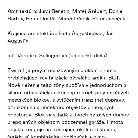
Architektúra: Juraj Benetin, Matej Grébert, Daniel
Bartoš, Peter Dostál, Marcel Vadík, Peter Janeček
Krajinná architektúra: Iveta Augustínová , Ján
Augustín
Iné: Veronika Selingerová (umelecké diela)
Zwirn 1 je prvým realizovaným blokom v rámci
prebiehajúcej revitalizácie bývalého areálu BCT.
Nové riešenie tejto zóny spočíva v jednoduchom a
silnom urbanistickom koncepte troch polyfunkčných
mestských blokov, s vylúčením tranzitnej dopravy,
dôrazom na architektúru objektov a verejných
priestorov. Blok sa skladá z dvoch bytových domov
prepojených objektom podzemnej garáže. Hmota
objektu reaguje na existujúcu okolitú zástavbu,
fasády sú kombináciou lodžiových a okno-