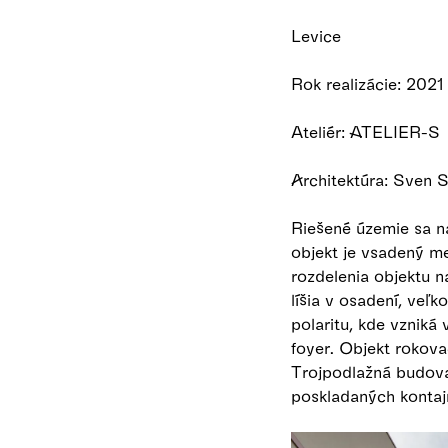
Levice
Rok realizácie: 2021
Ateliér: ATELIER-S
Architektúra: Sven 
Riešené územie sa n
objekt je vsadený m
rozdelenia objektu 
líšia v osadení, veľk
polaritu, kde vzniká
foyer. Objekt rokova
Trojpodlažná budova
poskladaných kontaj