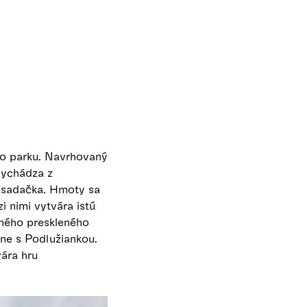
ho parku. Navrhovaný
vychádza z
zasadačka. Hmoty sa
zi nimi vytvára istú
pného preskleného
lne s Podlužiankou.
ára hru