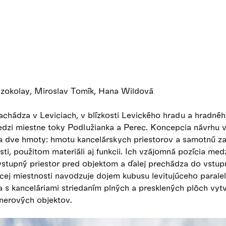
Szokolay, Miroslav Tomík, Hana Wildová
achádza v Leviciach, v blízkosti Levického hradu a hradné
edzi miestne toky Podlužianka a Perec. Koncepcia návrhu 
na dve hmoty: hmotu kancelárskych priestorov a samotnú 
osti, použitom materiáli aj funkcii. Ich vzájomná pozícia med
 vstupný priestor pred objektom a ďalej prechádza do vstu
cej miestnosti navodzuje dojem kubusu levitujúceho parale
 s kanceláriami striedaním plných a presklených plôch vytv
nerových objektov.