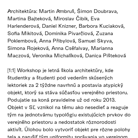
Architektúra: Martin Ambruš, Šimon Doubrava,
Martina Bajteková, Miroslav Čibik, Eva
Harlenderová, Daniel Knizner, Barbora Kuciaková,
Sofia Mikitová, Dominika Pivarčiová, Zuzana
Poklembová, Anna Přibylová, Samuel Skyva,
Simona Rojeková, Anna Cséfalvay, Marianna
Maczová, Veronika Michalíková, Danica Pišteková
[1:1] Workshop je letná škola architektúry, kde
študentky a študenti pod vedením skúsených
lektoriek za 2 týždne navrhnú a postavia atypický
objekt, ktorý sa stáva súčasťou verejného priestoru.
Podujatie sa koná pravidelne už od roku 2013.
Objekt v SĽ vznikol na tému ako nesedieť a reaguje
tým na jednotvárnu typológiu existujúcich prvkov do
verejného priestoru a nedostatok rôznorodosti
aktivít. Úlohou bolo vytvoriť objekt pre rôzne polohy
tela a narušiť tým uniformitu správania vo verejnom