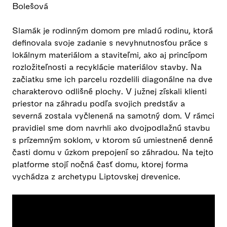
Bolešová
Slamák je rodinným domom pre mladú rodinu, ktorá
definovala svoje zadanie s nevyhnutnosťou práce s
lokálnym materiálom a staviteľmi, ako aj princípom
rozložiteľnosti a recyklácie materiálov stavby. Na
začiatku sme ich parcelu rozdelili diagonálne na dve
charakterovo odlišné plochy. V južnej získali klienti
priestor na záhradu podľa svojich predstáv a
severná zostala vyčlenená na samotný dom. V rámci
pravidiel sme dom navrhli ako dvojpodlažnú stavbu
s prízemným soklom, v ktorom sú umiestnené denné
časti domu v úzkom prepojení so záhradou. Na tejto
platforme stojí nočná časť domu, ktorej forma
vychádza z archetypu Liptovskej drevenice.