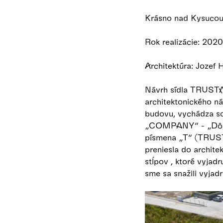
Krásno nad Kysuco
Rok realizácie: 2020
Architektúra: Jozef
Návrh sídla TRUSTAC
architektonického ná
budovu, vychádza s
„COMPANY“ - „Dôver
písmena „T“ (TRUSTA
preniesla do archite
stĺpov , ktoré vyjad
sme sa snažili vyja