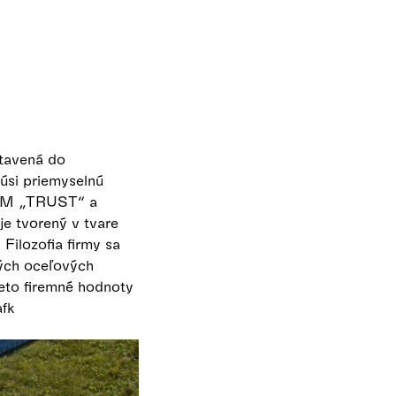
etavená do
kúsi priemyselnú
COM „TRUST“ a
 tvorený v tvare
ilozofia firmy sa
ných oceľových
ieto firemné hodnoty
afk