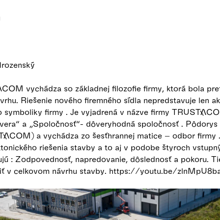
u
 Hrozenský
OM vychádza so základnej filozofie firmy, ktorá bola pr
vrhu. Riešenie nového firemného sídla nepredstavuje len a
o symboliky firmy . Je vyjadrená v názve firmy TRUSTA
a“ a „Spoločnosť“- dôveryhodná spoločnosť . Pôdorys je
COM) a vychádza zo šesťhrannej matice – odbor firmy . F
ktonického riešenia stavby a to aj v podobe štyroch vstup
rujú : Zodpovednosť, napredovanie, dôslednosť a pokoru. T
driť v celkovom návrhu stavby. https://youtu.be/zlnMpU8b